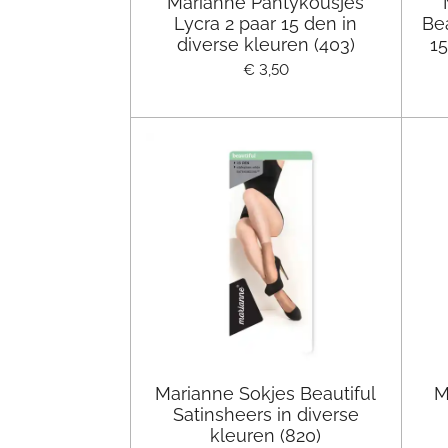
Marianne Pantykousjes
Lycra 2 paar 15 den in
Bea
diverse kleuren (403)
15
€ 3,50
Marianne Sokjes Beautiful
M
Satinsheers in diverse
kleuren (820)