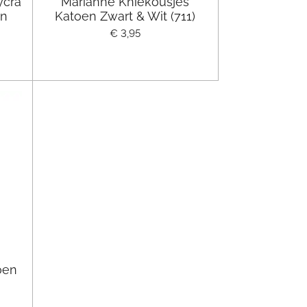
ycra
Marianne Kniekousjes
in
Katoen Zwart & Wit (711)
€ 3,95
oen