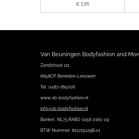
€ 1,95
Winkel informatie:
Van Beuningen Bodyfashion and Mor
Zandstraat 111
6658CP Beneden-Leeuwen
Tel. 0487-785006
www..vb-bodyfashion.nl
info@vb-bodyfashion.nl
Banknr.: NL73 RABO 0158 0160 09
BTW Nummer: 821725129B.01