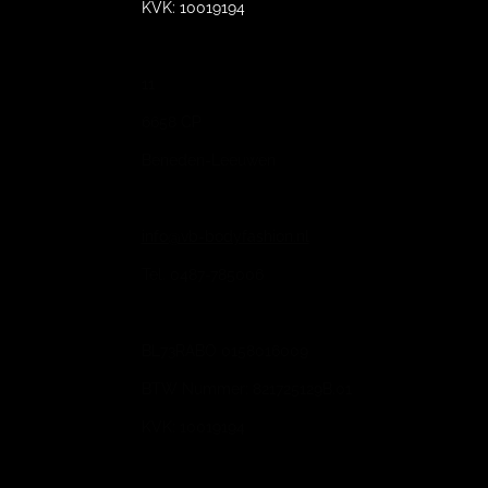
KVK: 10019194
11
6658 CP
Beneden-Leeuwen
info@vb-bodyfashion.nl
Tel. 0487-785006
BL73RABO 0158016009
BTW Nummer: 821725129B.01
KVK: 10019194