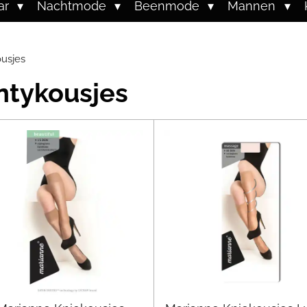
ar
Nachtmode
Beenmode
Mannen
usjes
ntykousjes