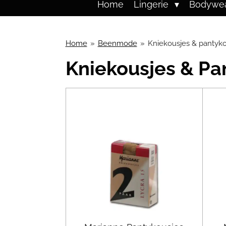
Home
Lingerie
Bodywe
Home
»
Beenmode
»
Kniekousjes & pantyko
Kniekousjes & Pa