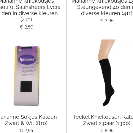
Marianne Kniekousjes
Marianne Kniekousjes L
utiful Satinsheers Lycra
Steungevend 40 den 
 den in diverse kleuren
diverse kleuren (411)
(410)
€ 3,95
€ 2,50
arianne Sokjes Katoen
Teckel Kniekousen Kat
Zwart & Wit (810)
Zwart 2 paar (1300)
€ 2,95
€ 8,95