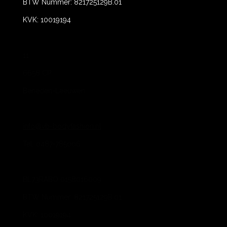
BTW Nummer: 821725129B.01
KVK: 10019194
11
6658 CP
Beneden-Leeuwen
info@vb-bodyfashion.nl
Tel. 0487-785006
BL73RABO 0158016009
BTW Nummer: 821725129B.01
KVK: 10019194