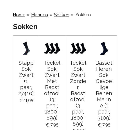
Home
»
Mannen
»
Sokken
»
Sokken
Sokken
Stapp
Teckel
Teckel
Basset
Sok
Sok
Sok
Heren
Zwart
Zwart
Zwart
Sok
(1
Met
Zonde
Gevoe
paar,
Badst
r
lige
27410)
ofzool
Badst
Benen
(3
ofzool
Marin
€ 11,95
paar,
(3
e (1
1800-
paar,
paar,
699)
1800-
3109)
699)
€ 7,95
€ 7,95