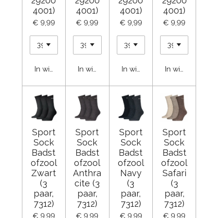
29200
29200
29200
29200
4001)
4001)
4001)
4001)
€ 9,99
€ 9,99
€ 9,99
€ 9,99
In winkelwagen
In winkelwagen
In winkelwagen
In winkelwage
Sport
Sport
Sport
Sport
Sock
Sock
Sock
Sock
Badst
Badst
Badst
Badst
ofzool
ofzool
ofzool
ofzool
Zwart
Anthra
Navy
Safari
(3
cite (3
(3
(3
paar,
paar,
paar,
paar,
7312)
7312)
7312)
7312)
€ 9,99
€ 9,99
€ 9,99
€ 9,99