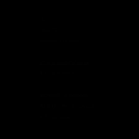
11
6658 CP
Beneden-Leeuwen
info@vb-bodyfashion.nl
Tel. 0487-785006
BL73RABO 0158016009
BTW Nummer: 821725129B.01
KVK: 10019194