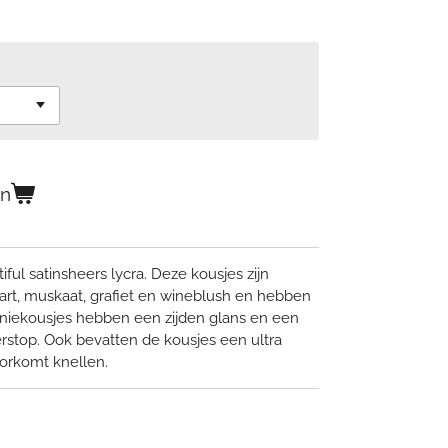
en
ful satinsheers lycra. Deze kousjes zijn
wart, muskaat, grafiet en wineblush en hebben
 kniekousjes hebben een zijden glans en een
rstop. Ook bevatten de kousjes een ultra
oorkomt knellen.