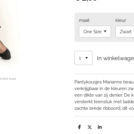
maat
kleur
In winkelwag
Pantykousjes Marianne beauti
verkrijgbaar in de kleuren z
een dikte van 15 denier. De
versterkt teenstuk met ladde
zachte brede ribboord, dit v
D
D
S
e
e
h