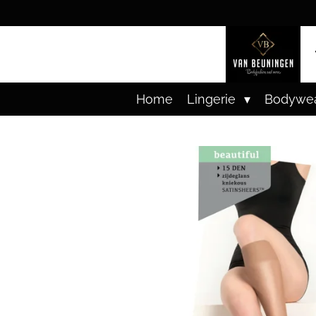
Ga
direct
naar
de
hoofdinhoud
Home
Lingerie
Bodywe