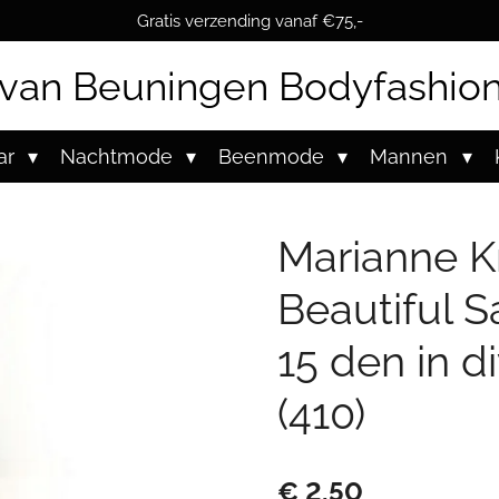
Gratis verzending vanaf €75,-
van Beuningen Bodyfashio
ar
Nachtmode
Beenmode
Mannen
Marianne K
Beautiful S
15 den in d
(410)
€ 2,50