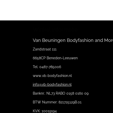
Winkel informatie:
Van Beuningen Bodyfashion and Mor
Zandstraat 111
6658CP Beneden-Leeuwen
Tel. 0487-785006
www..vb-bodyfashion.nl
info@vb-bodyfashion.nl
Banknr.: NL73 RABO 0158 0160 09
BTW Nummer: 821725129B.01
KVK: 10019194