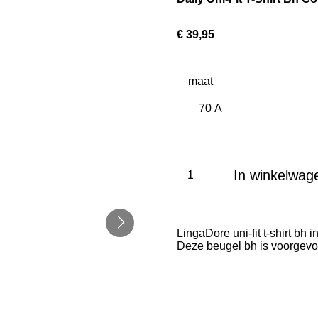
€ 39,95
maat
In winkelwag
LingaDore uni-fit t-shirt bh i
Deze beugel bh is voorgev