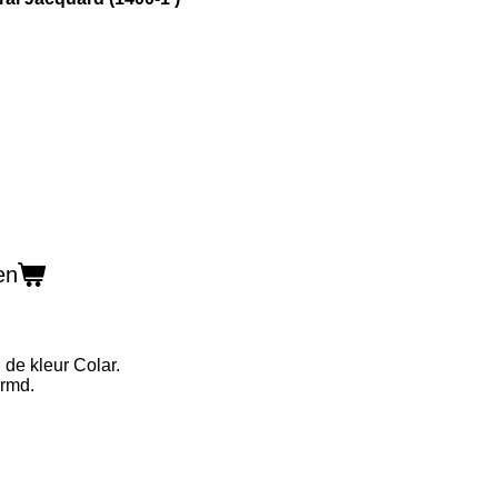
en
n de kleur Colar.
ormd.