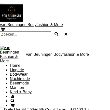
Ga
direct
naar
de
hoofdinhoud
van Beuningen Bodyfashion & More
van Beuningen Bodyfashion & More
Home
Lingerie
Bodywear
Nachtmode
Beenmode
Mannen
Kind & Baby