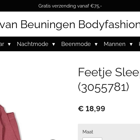
Gratis verzending vanaf €75,-
van Beuningen Bodyfashio
ar
Nachtmode
Beenmode
Mannen
Feetje Sle
(3055781)
€ 18,99
Maat