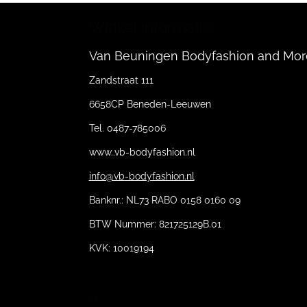
Winkel informatie:
Van Beuningen Bodyfashion and Mor
Zandstraat 111
6658CP Beneden-Leeuwen
Tel. 0487-785006
www..vb-bodyfashion.nl
info@vb-bodyfashion.nl
Banknr.: NL73 RABO 0158 0160 09
BTW Nummer: 821725129B.01
KVK: 10019194
11