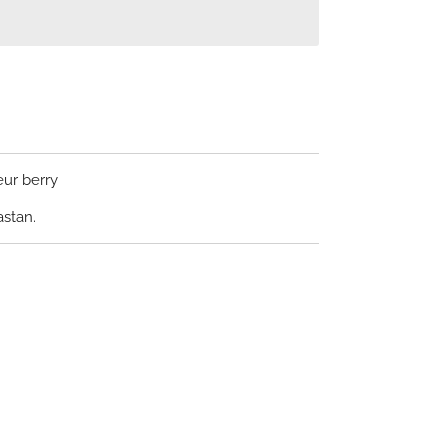
eur berry
astan.