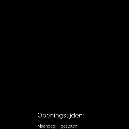
6658 CP
Beneden-Leeuwen
info@vb-bodyfashion.nl
Tel. 0487-785006
BL73RABO 0158016009
BTW Nummer: 821725129B.01
KVK: 10019194
Openingstijden:
Maandag: gesloten