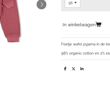
In winkelwagen
Feetje wafel pyjama in de kl
98% organic cotton en 2% el
D
D
S
e
e
h
l
e
a
e
l
r
n
e