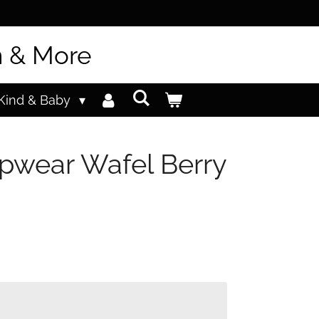
n & More
Kind & Baby
epwear Wafel Berry