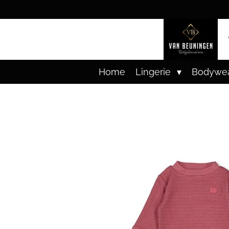
Ga
direct
naar
de
hoofdinhoud
Home
Lingerie
Bodywe