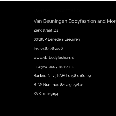
Winkel informatie:
Van Beuningen Bodyfashion and Mor
Zandstraat 111
6658CP Beneden-Leeuwen
Tel. 0487-785006
www..vb-bodyfashion.nl
info@vb-bodyfashion.nl
Banknr.: NL73 RABO 0158 0160 09
BTW Nummer: 821725129B.01
KVK: 10019194
11