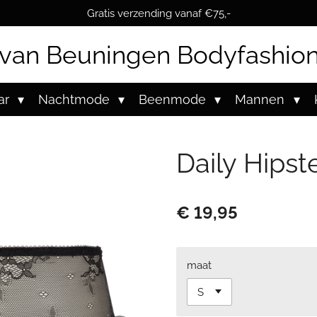
Gratis verzending vanaf €75,-
van Beuningen Bodyfashio
ar
Nachtmode
Beenmode
Mannen
Daily Hipst
€ 19,95
maat