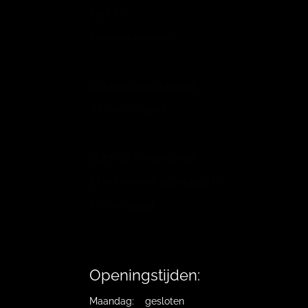
6658 CP
Beneden-Leeuwen
info@vb-bodyfashion.nl
Tel. 0487-785006
BL73RABO 0158016009
BTW Nummer: 821725129B.01
KVK: 10019194
Openingstijden:
Maandag: gesloten