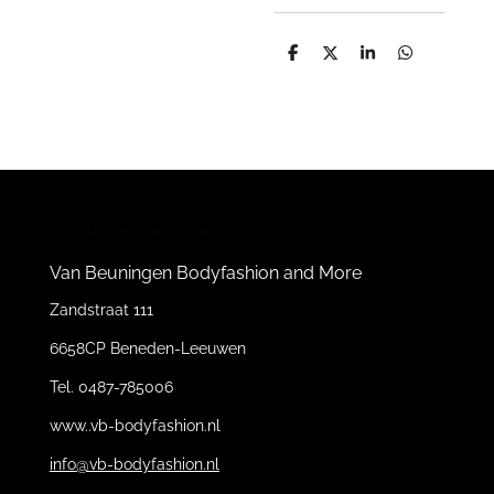
D
D
S
D
e
e
h
e
l
e
a
l
e
l
r
e
n
e
n
Winkel informatie:
Van Beuningen Bodyfashion and More
Zandstraat 111
6658CP Beneden-Leeuwen
Tel. 0487-785006
www..vb-bodyfashion.nl
info@vb-bodyfashion.nl