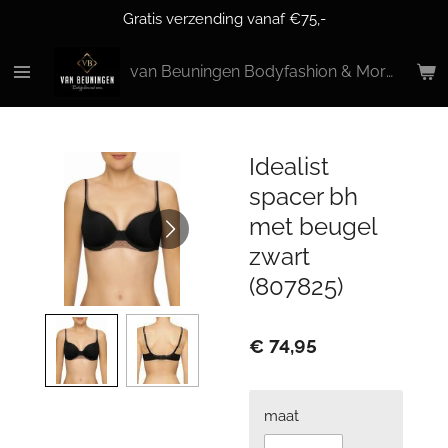
Gratis verzending vanaf €75,-
Ga
direct
naar
van Beuningen Bodyfashion & More
de
hoofdinhoud
Idealist
spacer bh
met beugel
zwart
(807825)
€ 74,95
maat