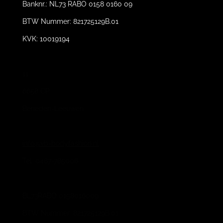
Banknr.: NL73 RABO 0158 0160 09
BTW Nummer: 821725129B.01
KVK: 10019194
11
6658 CP
Beneden-Leeuwen
info@vb-bodyfashion.nl
Tel. 0487-785006
BL73RABO 0158016009
BTW Nummer: 821725129B.01