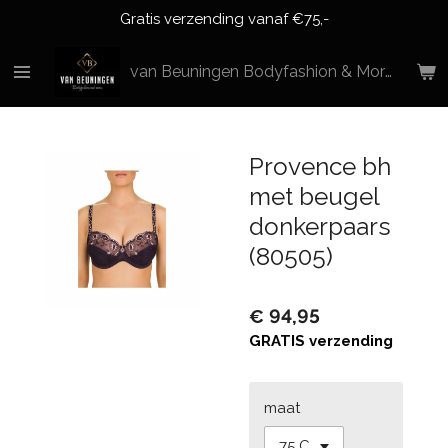
Gratis verzending vanaf €75,-
Ga
direct
naar
van Beuningen Bodyfashion & More
de
hoofdinhoud
Provence bh
met beugel
donkerpaars
(80505)
€ 94,95
GRATIS verzending
maat