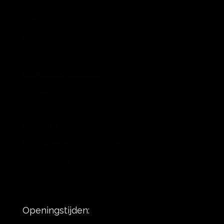
11
6658 CP
Beneden-Leeuwen
info@vb-bodyfashion.nl
Tel. 0487-785006
BL73RABO 0158016009
BTW Nummer: 821725129B.01
KVK: 10019194
Openingstijden: