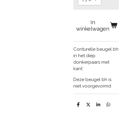
In
winkelwagen
Conturelle beugel bh
in het diep
donkerpaars met
kant
Deze beugel bh is
niet voorgevormd
D
D
S
D
e
e
h
e
l
e
a
l
e
l
r
e
n
e
n