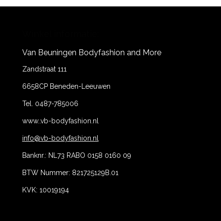
Winkel informatie:
Van Beuningen Bodyfashion and More
Zandstraat 111
6658CP Beneden-Leeuwen
Tel. 0487-785006
www..vb-bodyfashion.nl
info@vb-bodyfashion.nl
Banknr.: NL73 RABO 0158 0160 09
BTW Nummer: 821725129B.01
KVK: 10019194