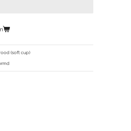
en
rood (soft cup)
vormd