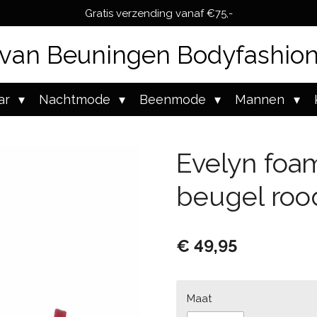
Gratis verzending vanaf €75,-
van Beuningen Bodyfashio
ar
Nachtmode
Beenmode
Mannen
Evelyn foa
beugel roo
€ 49,95
Maat