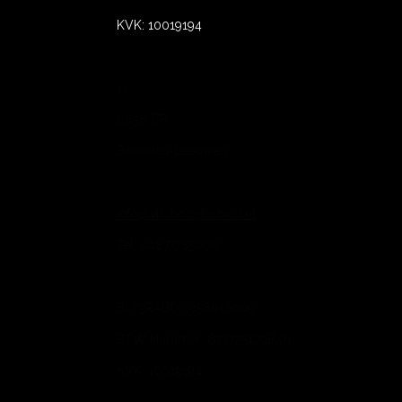
KVK: 10019194
11
6658 CP
Beneden-Leeuwen
info@vb-bodyfashion.nl
Tel. 0487-785006
BL73RABO 0158016009
BTW Nummer: 821725129B.01
KVK: 10019194