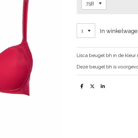
In winkelwag
Lisca beugel bh in de kleur 
Deze beugel bh is voorge
D
D
S
e
e
h
l
e
a
e
l
r
n
e