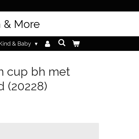
n & More
Kind & Baby
m cup bh met
d (20228)