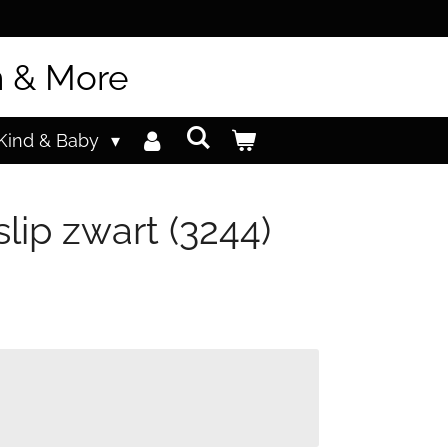
n & More
Kind & Baby
slip zwart (3244)