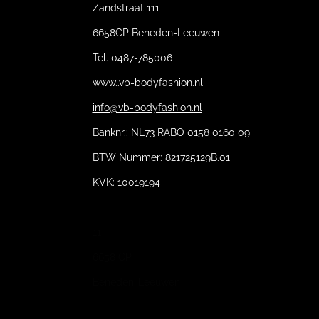
Zandstraat 111
6658CP Beneden-Leeuwen
Tel. 0487-785006
www..vb-bodyfashion.nl
info@vb-bodyfashion.nl
Banknr.: NL73 RABO 0158 0160 09
BTW Nummer: 821725129B.01
KVK: 10019194
11
6658 CP
Beneden-Leeuwen