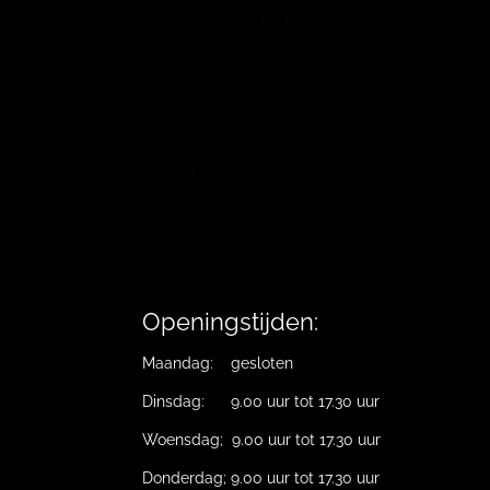
info@vb-bodyfashion.nl
Tel. 0487-785006
BL73RABO 0158016009
BTW Nummer: 821725129B.01
KVK: 10019194
Openingstijden:
Maandag: gesloten
Dinsdag: 9.00 uur tot 17.30 uur
Woensdag; 9.00 uur tot 17.30 uur
Donderdag; 9.00 uur tot 17.30 uur