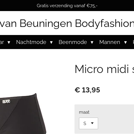
Gratis verzending vanaf €75,-
van Beuningen Bodyfashio
ar
Nachtmode
Beenmode
Mannen
Micro midi 
€ 13,95
maat