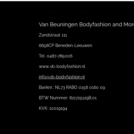
Winkel informatie:
Van Beuningen Bodyfashion and Mor
Zandstraat 111
6658CP Beneden-Leeuwen
Tel. 0487-785006
www..vb-bodyfashion.nl
info@vb-bodyfashion.nl
Banknr.: NL73 RABO 0158 0160 09
BTW Nummer: 821725129B.01
KVK: 10019194
11