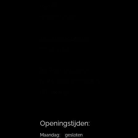
6658 CP
Beneden-Leeuwen
info@vb-bodyfashion.nl
Tel. 0487-785006
BL73RABO 0158016009
BTW Nummer: 821725129B.01
KVK: 10019194
Openingstijden:
Maandag: gesloten