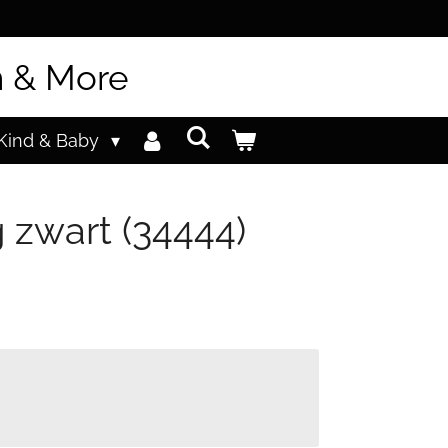
n & More
Kind & Baby
g zwart (34444)