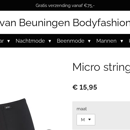
Gratis verzending vanaf €75,-
van Beuningen Bodyfashio
ar
Nachtmode
Beenmode
Mannen
Micro strin
€ 15,95
maat