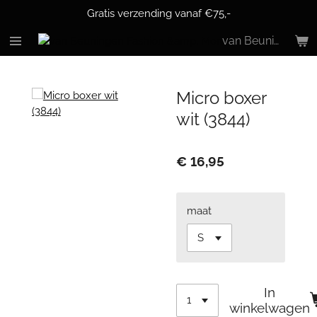
Gratis verzending vanaf €75,-
Ga
direct
van Beuningen Bodyfashion & More
naar
de
hoofdinhoud
Micro boxer
wit (3844)
€ 16,95
maat
In
winkelwagen