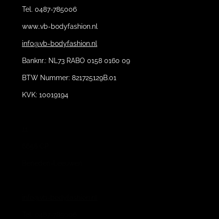
Tel. 0487-785006
www..vb-bodyfashion.nl
info@vb-bodyfashion.nl
Banknr.: NL73 RABO 0158 0160 09
BTW Nummer: 821725129B.01
KVK: 10019194
11
6658 CP
Beneden-Leeuwen
info@vb-bodyfashion.nl
Tel. 0487-785006