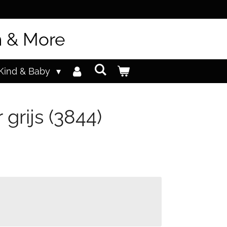
n & More
Kind & Baby
 grijs (3844)