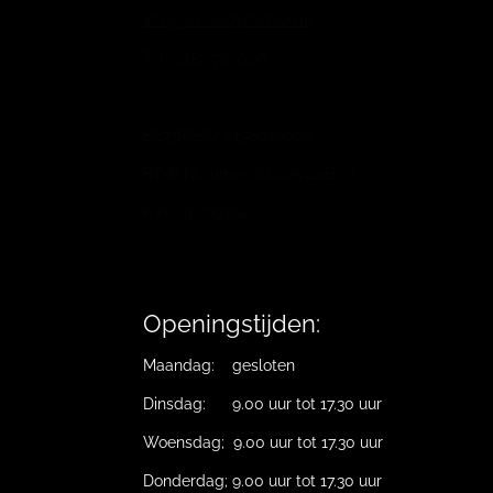
info@vb-bodyfashion.nl
Tel. 0487-785006
BL73RABO 0158016009
BTW Nummer: 821725129B.01
KVK: 10019194
Openingstijden:
Maandag: gesloten
Dinsdag: 9.00 uur tot 17.30 uur
Woensdag; 9.00 uur tot 17.30 uur
Donderdag; 9.00 uur tot 17.30 uur