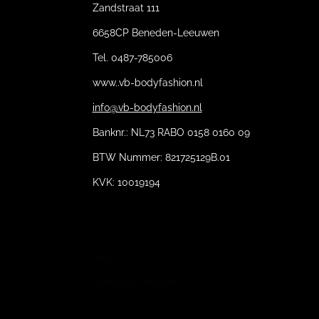
Zandstraat 111
6658CP Beneden-Leeuwen
Tel. 0487-785006
www..vb-bodyfashion.nl
info@vb-bodyfashion.nl
Banknr.: NL73 RABO 0158 0160 09
BTW Nummer: 821725129B.01
KVK: 10019194
11
6658 CP
Beneden-Leeuwen