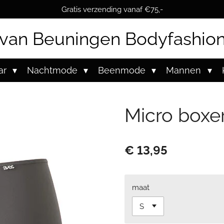
Gratis verzending vanaf €75,-
van Beuningen Bodyfashio
ar
Nachtmode
Beenmode
Mannen
Micro boxer
€ 13,95
maat