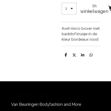
In
winkelwagen
Avet micro boxer met
badstof kruisje in de
kleur bordeaux rood
D
D
S
D
e
e
h
e
l
e
a
l
e
l
r
e
n
e
n
Winkel informatie:
Van Beuningen Bodyfashion and More