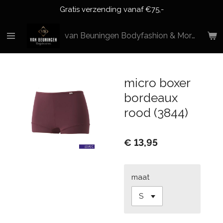
Gratis verzending vanaf €75,-
Ga
direct
naar
van Beuningen Bodyfashion & More
de
hoofdinhoud
micro boxer
bordeaux
rood (3844)
€ 13,95
maat