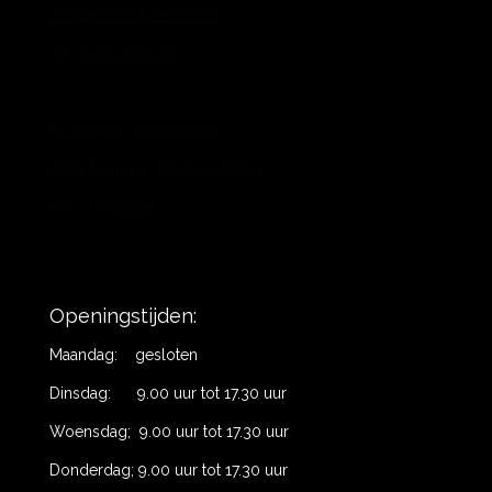
info@vb-bodyfashion.nl
Tel. 0487-785006
BL73RABO 0158016009
BTW Nummer: 821725129B.01
KVK: 10019194
Openingstijden:
Maandag: gesloten
Dinsdag: 9.00 uur tot 17.30 uur
Woensdag; 9.00 uur tot 17.30 uur
Donderdag; 9.00 uur tot 17.30 uur