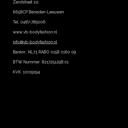
Zandstraat 111
6658CP Beneden-Leeuwen
Tel. 0487-785006
www..vb-bodyfashion.nl
info@vb-bodyfashion.nl
Banknr.: NL73 RABO 0158 0160 09
BTW Nummer: 821725129B.01
KVK: 10019194
11
6658 CP
Beneden-Leeuwen