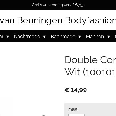
Gratis verzending vanaf €75,-
van Beuningen Bodyfashio
ar
Nachtmode
Beenmode
Mannen
Double Com
Wit (100101
€ 14,99
maat