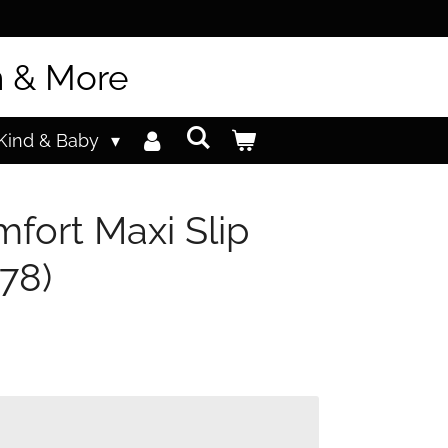
n & More
Kind & Baby
fort Maxi Slip
78)