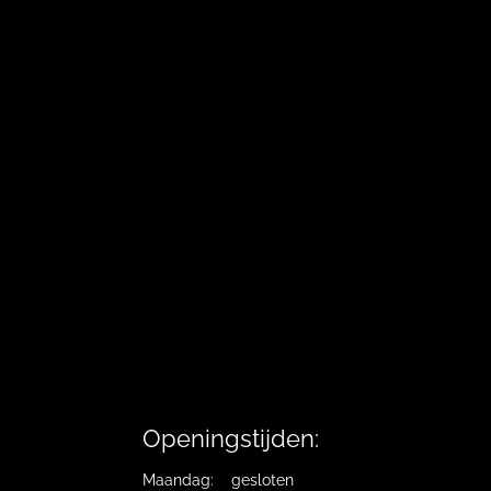
6658 CP
Beneden-Leeuwen
info@vb-bodyfashion.nl
Tel. 0487-785006
BL73RABO 0158016009
BTW Nummer: 821725129B.01
KVK: 10019194
Openingstijden:
Maandag: gesloten