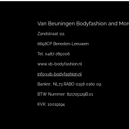
Winkel informatie:
Van Beuningen Bodyfashion and Mor
Zandstraat 111
6658CP Beneden-Leeuwen
Tel. 0487-785006
www..vb-bodyfashion.nl
info@vb-bodyfashion.nl
Banknr.: NL73 RABO 0158 0160 09
BTW Nummer: 821725129B.01
KVK: 10019194
11