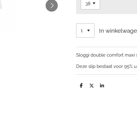
In winkelwag
Sloggi double comfort maxi sl
Deze slip bestaat voor 95% u
D
D
S
e
e
h
l
e
a
e
l
r
n
e