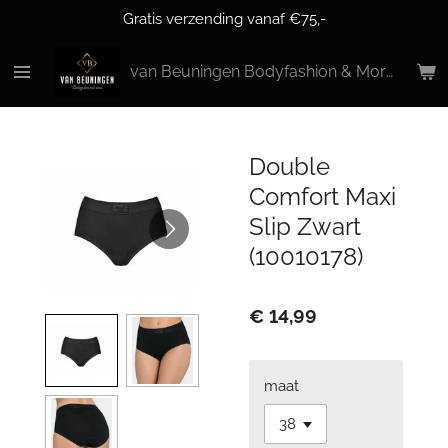
Gratis verzending vanaf €75,-
Ga
direct
naar
van Beuningen Bodyfashion & More
de
hoofdinhoud
Double
Comfort Maxi
Slip Zwart
(10010178)
€ 14,99
maat