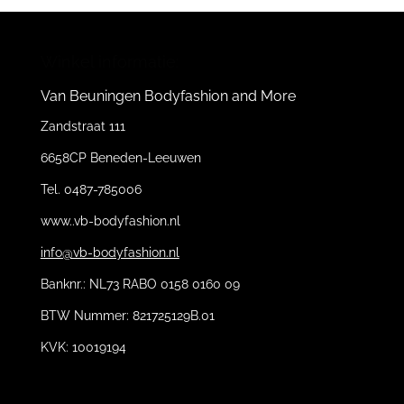
Winkel informatie:
Van Beuningen Bodyfashion and More
Zandstraat 111
6658CP Beneden-Leeuwen
Tel. 0487-785006
www..vb-bodyfashion.nl
info@vb-bodyfashion.nl
Banknr.: NL73 RABO 0158 0160 09
BTW Nummer: 821725129B.01
KVK: 10019194