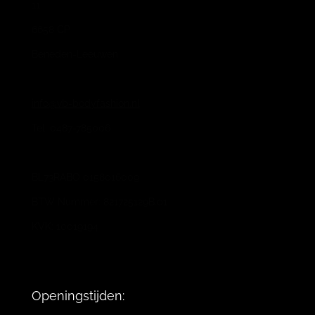
11
6658 CP
Beneden-Leeuwen
info@vb-bodyfashion.nl
Tel. 0487-785006
BL73RABO 0158016009
BTW Nummer: 821725129B.01
KVK: 10019194
Openingstijden: