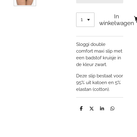
In
winkelwagen
Sloggi double
comfort maxi slip met
een badstof kruisje in
de kleur zwart.
Deze slip bestaat voor
95% uit katoen en 5%
elastan (cotton).
D
D
S
D
e
e
h
e
l
e
a
l
e
l
r
e
n
e
n