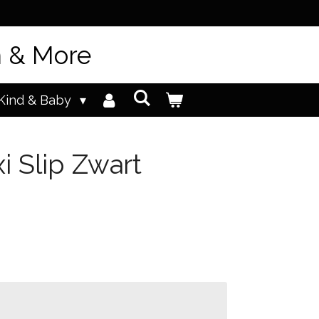
n & More
Kind & Baby
i Slip Zwart