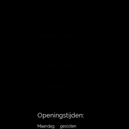
6658 CP
Beneden-Leeuwen
info@vb-bodyfashion.nl
Tel. 0487-785006
BL73RABO 0158016009
BTW Nummer: 821725129B.01
KVK: 10019194
Openingstijden:
Maandag: gesloten