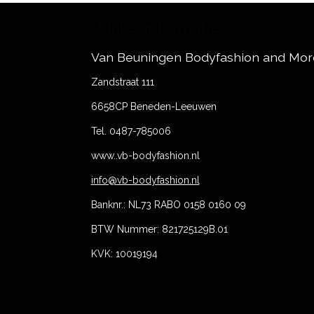
Winkel informatie:
Van Beuningen Bodyfashion and Mor
Zandstraat 111
6658CP Beneden-Leeuwen
Tel. 0487-785006
www..vb-bodyfashion.nl
info@vb-bodyfashion.nl
Banknr.: NL73 RABO 0158 0160 09
BTW Nummer: 821725129B.01
KVK: 10019194
11