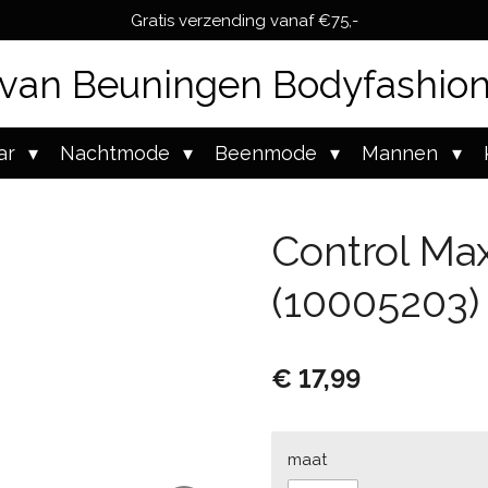
Gratis verzending vanaf €75,-
van Beuningen Bodyfashio
ar
Nachtmode
Beenmode
Mannen
Control Max
(10005203)
€ 17,99
maat