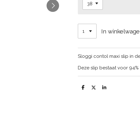
In winkelwag
Sloggi contol maxi slip in de
Deze slip bestaat voor 94% 
D
D
S
e
e
h
l
e
a
e
l
r
n
e