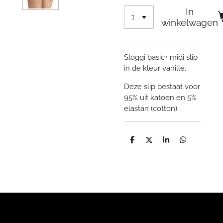
In
winkelwagen
Sloggi basic+ midi slip
in de kleur vanille.
Deze slip bestaat voor
95% uit katoen en 5%
elastan (cotton).
D
D
S
D
e
e
h
e
l
e
a
l
e
l
r
e
n
e
n
Winkel informatie: