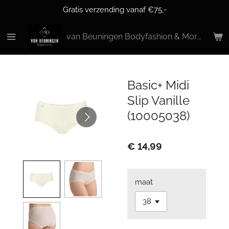
Gratis verzending vanaf €75,-
Ga
direct
naar
van Beuningen Bodyfashion & More
de
hoofdinhoud
Basic+ Midi
Slip Vanille
(10005038)
€ 14,99
maat