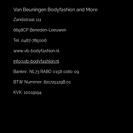
Van Beuningen Bodyfashion and More
Zandstraat 111
6658CP Beneden-Leeuwen
Tel. 0487-785006
www..vb-bodyfashion.nl
info@vb-bodyfashion.nl
Banknr.: NL73 RABO 0158 0160 09
BTW Nummer: 821725129B.01
KVK: 10019194
11
6658 CP