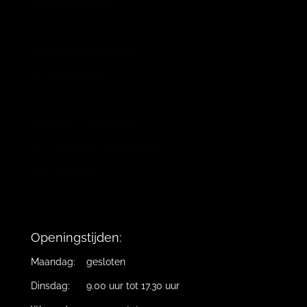
Beneden-Leeuwen
info@vb-bodyfashion.nl
Tel. 0487-785006
BL73RABO 0158016009
BTW Nummer: 821725129B.01
KVK: 10019194
Openingstijden:
Maandag: gesloten
Dinsdag: 9.00 uur tot 17.30 uur