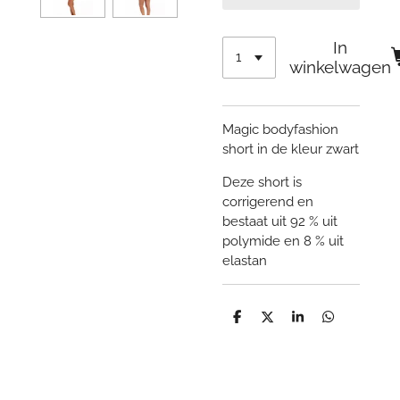
In
winkelwagen
Magic bodyfashion
short in de kleur zwart
Deze short is
corrigerend en
bestaat uit 92 % uit
polymide en 8 % uit
elastan
D
D
S
D
e
e
h
e
l
e
a
l
e
l
r
e
n
e
n