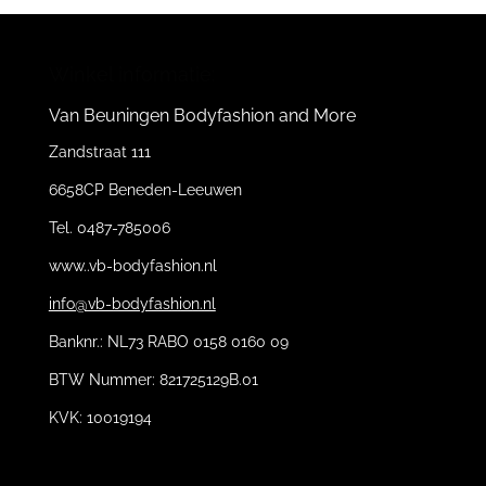
Winkel informatie:
Van Beuningen Bodyfashion and More
Zandstraat 111
6658CP Beneden-Leeuwen
Tel. 0487-785006
www..vb-bodyfashion.nl
info@vb-bodyfashion.nl
Banknr.: NL73 RABO 0158 0160 09
BTW Nummer: 821725129B.01
KVK: 10019194