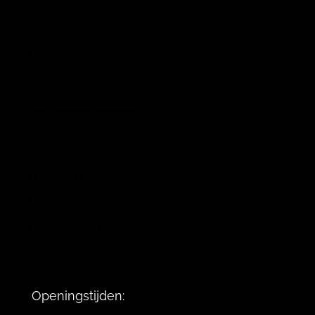
11
6658 CP
Beneden-Leeuwen
info@vb-bodyfashion.nl
Tel. 0487-785006
BL73RABO 0158016009
BTW Nummer: 821725129B.01
KVK: 10019194
Openingstijden: