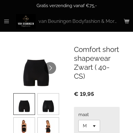
Gratis verzending vanaf €75,-
Ga
direct
naar
van Beuningen Bodyfashion & More
de
hoofdinhoud
Comfort short
shapewear
Zwart ( 40-
CS)
€ 19,95
maat