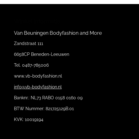
Winkel informatie:
Van Beuningen Bodyfashion and More
Zandstraat 111
6658CP Beneden-Leeuwen
Tel. 0487-785006
www..vb-bodyfashion.nl
info@vb-bodyfashion.nl
Banknr.: NL73 RABO 0158 0160 09
BTW Nummer: 821725129B.01
KVK: 10019194