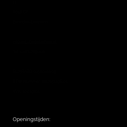
11
6658 CP
Beneden-Leeuwen
info@vb-bodyfashion.nl
Tel. 0487-785006
BL73RABO 0158016009
BTW Nummer: 821725129B.01
KVK: 10019194
Openingstijden: