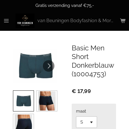
Gratis verzending vanaf €75,-
Ga
direct
naar
van Beuningen Bodyfashion & More
de
hoofdinhoud
Basic Men
Short
Donkerblauw
(10004753)
€ 17,99
maat