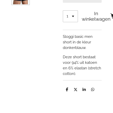
In
winkelwagen
Sloggi basic men
short in de kleur
donkerblauw.
Deze short bestaat
voor 94% uit katoen
en 6% elastan (stretch
cotton).
D
D
S
D
e
e
h
e
l
e
a
l
e
l
r
e
n
e
n