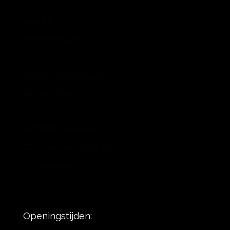
11
6658 CP
Beneden-Leeuwen
info@vb-bodyfashion.nl
Tel. 0487-785006
BL73RABO 0158016009
BTW Nummer: 821725129B.01
KVK: 10019194
Openingstijden: