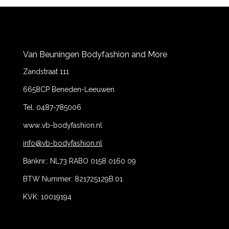
Winkel informatie:
Van Beuningen Bodyfashion and More
Zandstraat 111
6658CP Beneden-Leeuwen
Tel. 0487-785006
www..vb-bodyfashion.nl
info@vb-bodyfashion.nl
Banknr.: NL73 RABO 0158 0160 09
BTW Nummer: 821725129B.01
KVK: 10019194