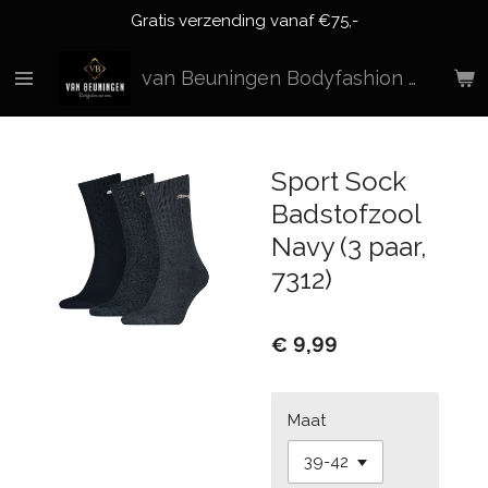
Gratis verzending vanaf €75,-
Ga
direct
naar
van Beuningen Bodyfashion & More
de
hoofdinhoud
Sport Sock
Badstofzool
Navy (3 paar,
7312)
€ 9,99
Maat