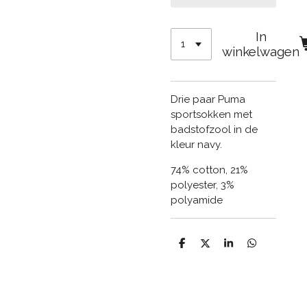
In
winkelwagen
Drie paar Puma
sportsokken met
badstofzool in de
kleur navy.
74% cotton, 21%
polyester, 3%
polyamide
D
D
S
D
e
e
h
e
l
e
a
l
e
l
r
e
n
e
n