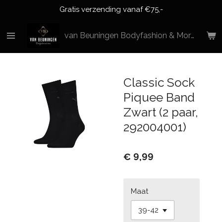
Gratis verzending vanaf €75,-
Ga
direct
naar
van Beuningen Bodyfashion & More
de
hoofdinhoud
Classic Sock
Piquee Band
Zwart (2 paar,
292004001)
€ 9,99
Maat