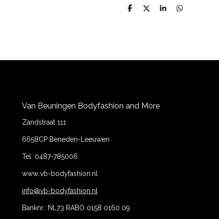
D
D
S
D
e
e
h
e
l
e
a
l
e
l
r
e
n
e
n
Winkel informatie:
Van Beuningen Bodyfashion and More
Zandstraat 111
6658CP Beneden-Leeuwen
Tel. 0487-785006
www..vb-bodyfashion.nl
info@vb-bodyfashion.nl
Banknr.: NL73 RABO 0158 0160 09