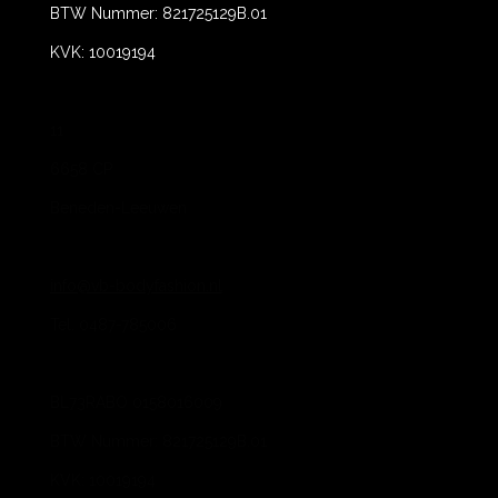
BTW Nummer: 821725129B.01
KVK: 10019194
11
6658 CP
Beneden-Leeuwen
info@vb-bodyfashion.nl
Tel. 0487-785006
BL73RABO 0158016009
BTW Nummer: 821725129B.01
KVK: 10019194