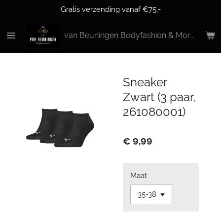
Gratis verzending vanaf €75,-
Ga
direct
naar
van Beuningen Bodyfashion & More
de
hoofdinhoud
Sneaker
Zwart (3 paar,
261080001)
€ 9,99
Maat