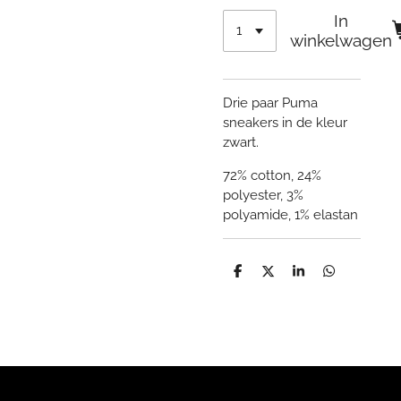
In
winkelwagen
Drie paar Puma
sneakers in de kleur
zwart.
72% cotton, 24%
polyester, 3%
polyamide, 1% elastan
D
D
S
D
e
e
h
e
l
e
a
l
e
l
r
e
n
e
n