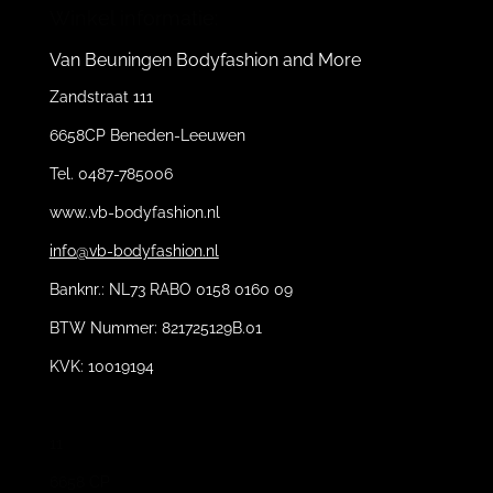
Winkel informatie:
Van Beuningen Bodyfashion and More
Zandstraat 111
6658CP Beneden-Leeuwen
Tel. 0487-785006
www..vb-bodyfashion.nl
info@vb-bodyfashion.nl
Banknr.: NL73 RABO 0158 0160 09
BTW Nummer: 821725129B.01
KVK: 10019194
11
6658 CP