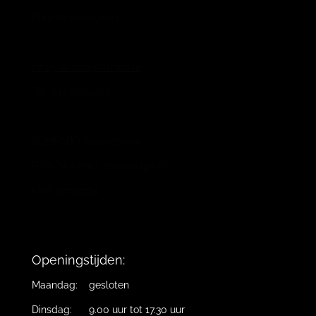
Beneden-Leeuwen
info@vb-bodyfashion.nl
Tel. 0487-785006
BL73RABO 0158016009
BTW Nummer: 821725129B.01
KVK: 10019194
Openingstijden:
Maandag: gesloten
Dinsdag: 9.00 uur tot 17.30 uur