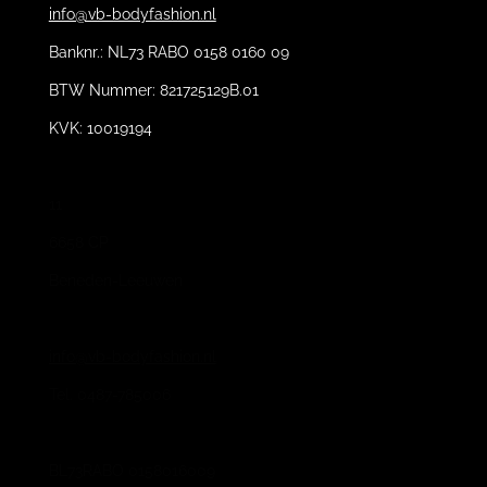
info@vb-bodyfashion.nl
Banknr.: NL73 RABO 0158 0160 09
BTW Nummer: 821725129B.01
KVK: 10019194
11
6658 CP
Beneden-Leeuwen
info@vb-bodyfashion.nl
Tel. 0487-785006
BL73RABO 0158016009