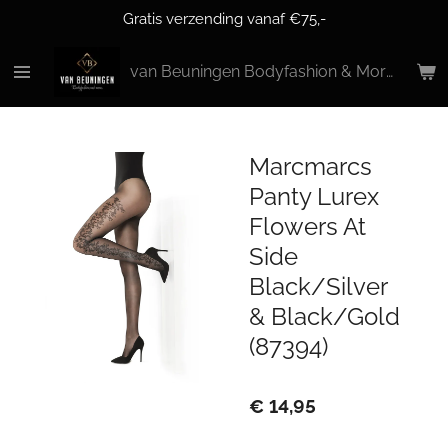
Gratis verzending vanaf €75,-
Ga
direct
naar
van Beuningen Bodyfashion & More
de
hoofdinhoud
Marcmarcs
Panty Lurex
Flowers At
Side
Black/Silver
& Black/Gold
(87394)
€ 14,95