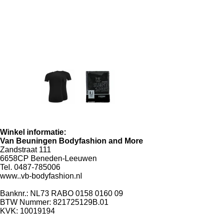
Winkel informatie:
Van Beuningen Bodyfashion and More
Zandstraat 111
6658CP Beneden-Leeuwen
Tel. 0487-785006
www..vb-bodyfashion.nl
info@vb-bodyfashion.nl
Banknr.: NL73 RABO 0158 0160 09
BTW Nummer: 821725129B.01
KVK: 10019194