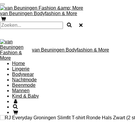
Ga
direct
van Beuningen Bodyfashion & More
naar
de
hoofdinhoud
van Beuningen Bodyfashion & More
Home
Lingerie
Bodywear
Nachtmode
Beenmode
Mannen
Kind & Baby