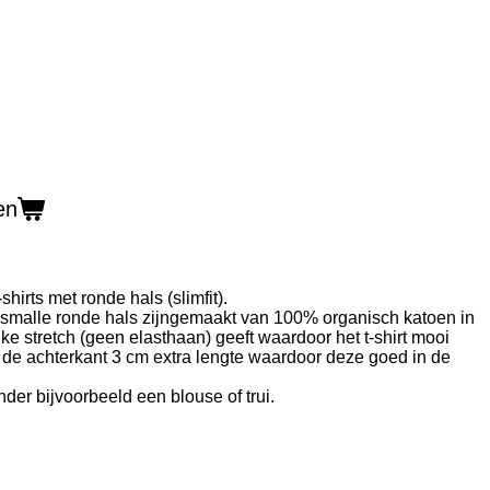
en
irts met ronde hals (slimfit).
 smalle ronde hals zijngemaakt van 100% organisch katoen in
jke stretch (geen elasthaan) geeft waardoor het t-shirt mooi
aan de achterkant 3 cm extra lengte waardoor deze goed in de
nder bijvoorbeeld een blouse of trui.