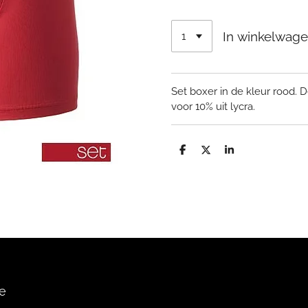
In winkelwag
Set boxer in de kleur rood. 
voor 10% uit lycra.
D
D
S
e
e
h
l
e
a
e
l
r
n
e
e