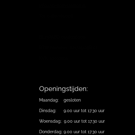
info@vb-bodyfashion.nl
Tel. 0487-785006
BL73RABO 0158016009
BTW Nummer: 821725129B.01
KVK: 10019194
Openingstijden:
Maandag: gesloten
Dinsdag: 9.00 uur tot 17.30 uur
Woensdag; 9.00 uur tot 17.30 uur
Donderdag; 9.00 uur tot 17.30 uur