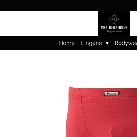
Ga
direct
naar
de
hoofdinhoud
Home
Lingerie
Bodywe