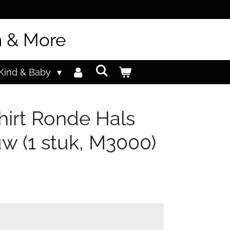
n & More
Kind & Baby
hirt Ronde Hals
w (1 stuk, M3000)