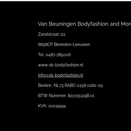
Winkel informatie:
Van Beuningen Bodyfashion and Mor
Zandstraat 111
6658CP Beneden-Leeuwen
Tel. 0487-785006
www..vb-bodyfashion.nl
info@vb-bodyfashion.nl
Banknr.: NL73 RABO 0158 0160 09
BTW Nummer: 821725129B.01
KVK: 10019194
11