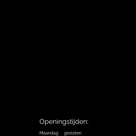
6658 CP
Beneden-Leeuwen
info@vb-bodyfashion.nl
Tel. 0487-785006
BL73RABO 0158016009
BTW Nummer: 821725129B.01
KVK: 10019194
Openingstijden:
Maandag: gesloten