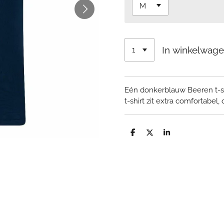
In winkelwag
Eén donkerblauw Beeren t-sh
t-shirt zit extra comfortabel
D
D
S
e
e
h
l
e
a
e
l
r
n
e