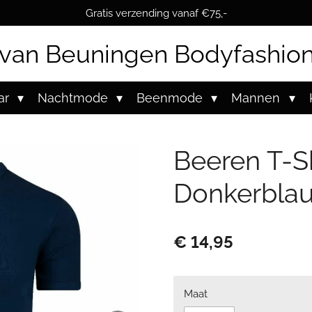
Gratis verzending vanaf €75,-
van Beuningen Bodyfashio
ar
Nachtmode
Beenmode
Mannen
Beeren T-S
Donkerblau
€ 14,95
Maat