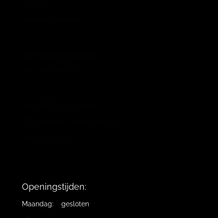
6658 CP
Beneden-Leeuwen
info@vb-bodyfashion.nl
Tel. 0487-785006
BL73RABO 0158016009
BTW Nummer: 821725129B.01
KVK: 10019194
Openingstijden:
Maandag: gesloten