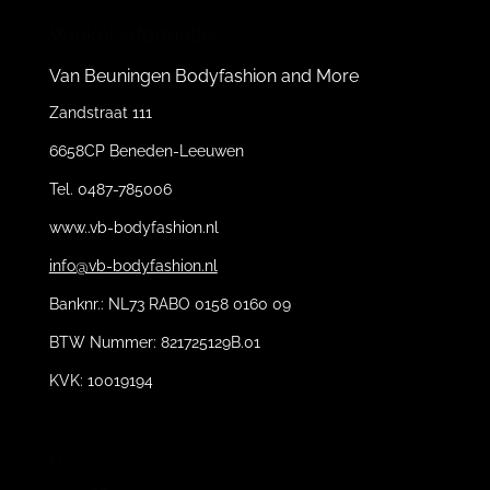
Winkel informatie:
Van Beuningen Bodyfashion and More
Zandstraat 111
6658CP Beneden-Leeuwen
Tel. 0487-785006
www..vb-bodyfashion.nl
info@vb-bodyfashion.nl
Banknr.: NL73 RABO 0158 0160 09
BTW Nummer: 821725129B.01
KVK: 10019194
11