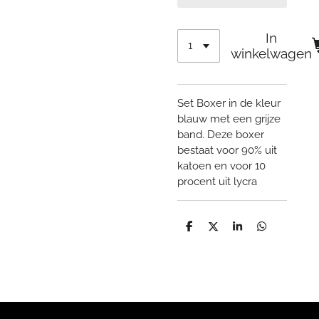
In
winkelwagen
Set Boxer in de kleur
blauw met een grijze
band. Deze boxer
bestaat voor 90% uit
katoen en voor 10
procent uit lycra
D
D
S
D
e
e
h
e
l
e
a
l
e
l
r
e
n
e
n