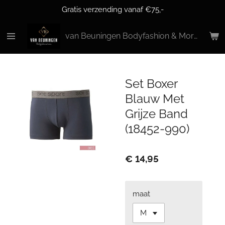
Gratis verzending vanaf €75,-
Ga
direct
naar
van Beuningen Bodyfashion & More
de
hoofdinhoud
Set Boxer
Blauw Met
Grijze Band
(18452-990)
€ 14,95
maat