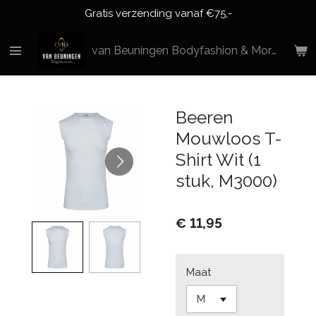
Gratis verzending vanaf €75,-
Ga
direct
naar
van Beuningen Bodyfashion & More
de
hoofdinhoud
Beeren
Mouwloos T-
Shirt Wit (1
stuk, M3000)
€ 11,95
Maat