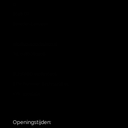
11
6658 CP
Beneden-Leeuwen
info@vb-bodyfashion.nl
Tel. 0487-785006
BL73RABO 0158016009
BTW Nummer: 821725129B.01
KVK: 10019194
Openingstijden: