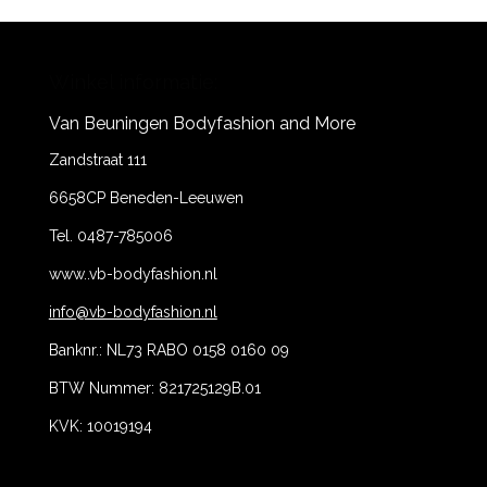
Winkel informatie:
Van Beuningen Bodyfashion and More
Zandstraat 111
6658CP Beneden-Leeuwen
Tel. 0487-785006
www..vb-bodyfashion.nl
info@vb-bodyfashion.nl
Banknr.: NL73 RABO 0158 0160 09
BTW Nummer: 821725129B.01
KVK: 10019194