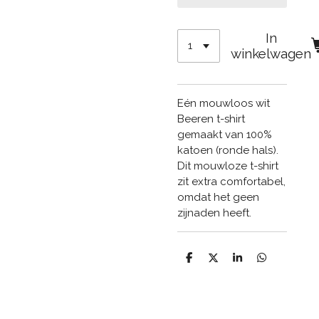
In
winkelwagen
Eén mouwloos wit
Beeren t-shirt
gemaakt van 100%
katoen (ronde hals).
Dit mouwloze t-shirt
zit extra comfortabel,
omdat het geen
zijnaden heeft.
D
D
S
D
e
e
h
e
l
e
a
l
e
l
r
e
n
e
n