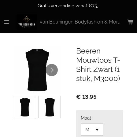
Gratis verzending vanaf €75,-
Ga
direct
naar
van Beuningen Bodyfashion & More
de
hoofdinhoud
Beeren
Mouwloos T-
Shirt Zwart (1
stuk, M3000)
€ 13,95
Maat