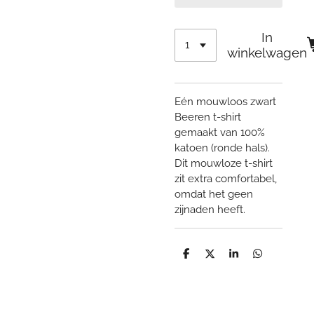
In
winkelwagen
Eén mouwloos zwart
Beeren t-shirt
gemaakt van 100%
katoen (ronde hals).
Dit mouwloze t-shirt
zit extra comfortabel,
omdat het geen
zijnaden heeft.
D
D
S
D
e
e
h
e
l
e
a
l
e
l
r
e
n
e
n