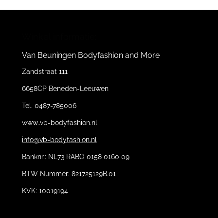
Winkel informatie:
Van Beuningen Bodyfashion and More
Zandstraat 111
6658CP Beneden-Leeuwen
Tel. 0487-785006
www..vb-bodyfashion.nl
info@vb-bodyfashion.nl
Banknr.: NL73 RABO 0158 0160 09
BTW Nummer: 821725129B.01
KVK: 10019194