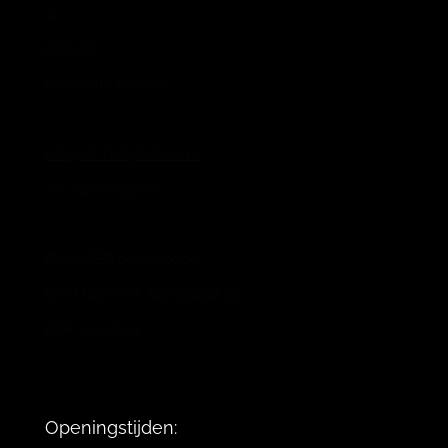
11
6658 CP
Beneden-Leeuwen
info@vb-bodyfashion.nl
Tel. 0487-785006
BL73RABO 0158016009
BTW Nummer: 821725129B.01
KVK: 10019194
Openingstijden: