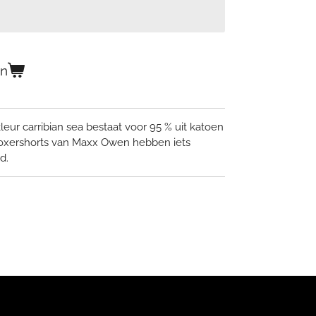
en
ur carribian sea bestaat voor 95 % uit katoen
oxershorts van Maxx Owen hebben iets
ld.