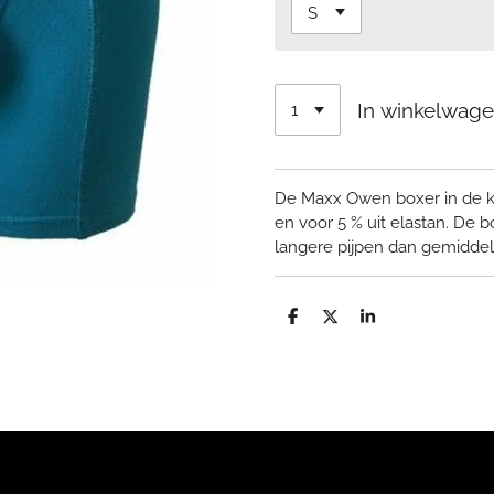
In winkelwag
De Maxx Owen boxer in de kle
en voor 5 % uit elastan.
De b
langere pijpen dan gemidde
D
D
S
e
e
h
l
e
a
e
l
r
n
e