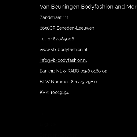
Van Beuningen Bodyfashion and Mor
Zandstraat 111
6658CP Beneden-Leeuwen
Tel. 0487-785006
www..vb-bodyfashion.nl
info@vb-bodyfashion.nl
Banknr.: NL73 RABO 0158 0160 09
BTW Nummer: 821725129B.01
KVK: 10019194
11
6658 CP
Beneden-Leeuwen