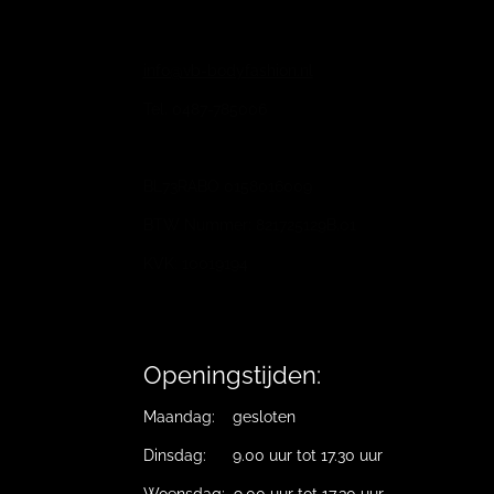
info@vb-bodyfashion.nl
Tel. 0487-785006
BL73RABO 0158016009
BTW Nummer: 821725129B.01
KVK: 10019194
Openingstijden:
Maandag: gesloten
Dinsdag: 9.00 uur tot 17.30 uur
Woensdag; 9.00 uur tot 17.30 uur