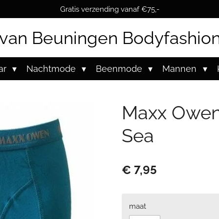
Gratis verzending vanaf €75,-
van Beuningen Bodyfashio
ar
Nachtmode
Beenmode
Mannen
Maxx Owen 
Sea
€ 7,95
maat