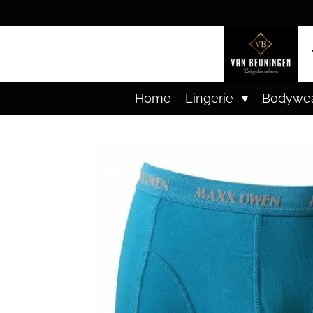
Ga
direct
naar
de
hoofdinhoud
Home
Lingerie
Bodywe