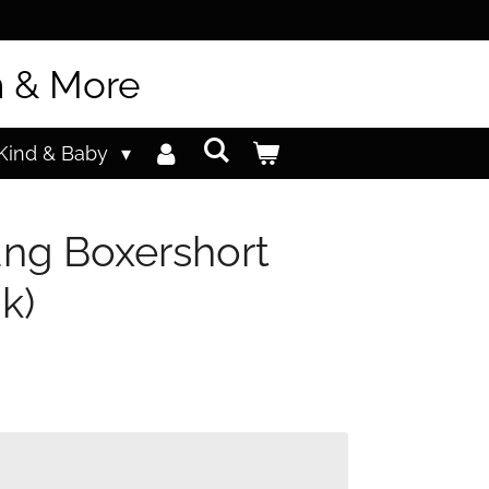
n & More
Kind & Baby
ng Boxershort
k)