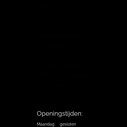
6658 CP
Beneden-Leeuwen
info@vb-bodyfashion.nl
Tel. 0487-785006
BL73RABO 0158016009
BTW Nummer: 821725129B.01
KVK: 10019194
Openingstijden:
Maandag: gesloten