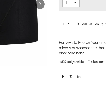
In winkelwag
Eén
zwarte Beeren Young bo
micro stof waardoor het heer
elastische band.
98% polyamide, 2% elastom
D
D
S
e
e
h
l
e
a
e
l
r
n
e