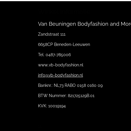
Winkel informatie:
Van Beuningen Bodyfashion and Mor
Zandstraat 111
6658CP Beneden-Leeuwen
Tel. 0487-785006
www..vb-bodyfashion.nl
info@vb-bodyfashion.nl
Banknr.: NL73 RABO 0158 0160 09
BTW Nummer: 821725129B.01
KVK: 10019194
11