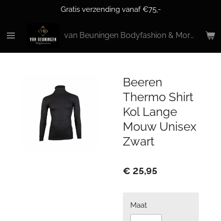
Gratis verzending vanaf €75,-
Ga
direct
naar
van Beuningen Bodyfashion & More
de
hoofdinhoud
Beeren
Thermo Shirt
Kol Lange
Mouw Unisex
Zwart
€ 25,95
Maat