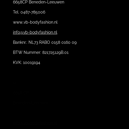
6658CP Beneden-Leeuwen
Tel. 0487-785006
www..vb-bodyfashion.nl
info@vb-bodyfashion.nl
Banknr.: NL73 RABO 0158 0160 09
BTW Nummer: 821725129B.01
KVK: 10019194
11
6658 CP
Beneden-Leeuwen
info@vb-bodyfashion.nl