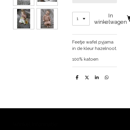
In
winkelwagen
Feetje wafel pyjama
in de kleur hazelnoot.
100% katoen
D
D
S
D
e
e
h
e
l
e
a
l
e
l
r
e
n
e
n
Winkel informatie: