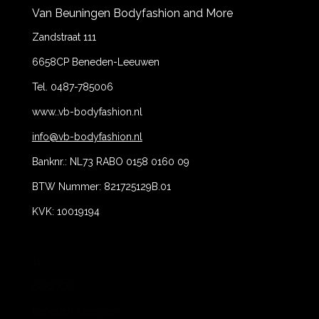
Van Beuningen Bodyfashion and More
Zandstraat 111
6658CP Beneden-Leeuwen
Tel. 0487-785006
www..vb-bodyfashion.nl
info@vb-bodyfashion.nl
Banknr.: NL73 RABO 0158 0160 09
BTW Nummer: 821725129B.01
KVK: 10019194
11
6658 CP
Beneden-Leeuwen