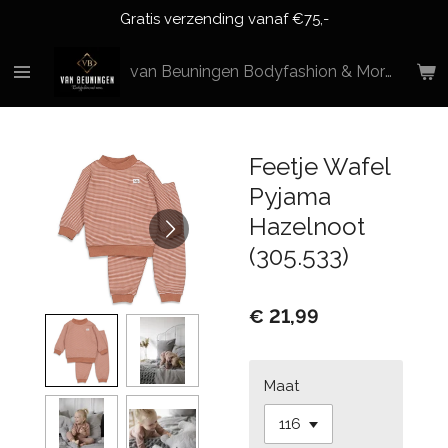
Gratis verzending vanaf €75,-
Ga
direct
naar
van Beuningen Bodyfashion & More
de
hoofdinhoud
Feetje Wafel
Pyjama
Hazelnoot
(305.533)
€ 21,99
Maat