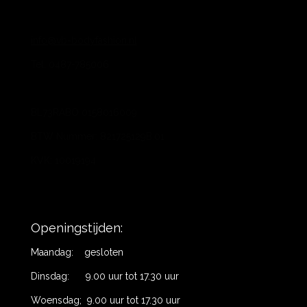
info@vb-bodyfashion.nl
Tel. 0487-785006
BL73RABO 0158016009
BTW Nummer: 821725129B.01
KVK: 10019194
Openingstijden:
Maandag: gesloten
Dinsdag: 9.00 uur tot 17.30 uur
Woensdag; 9.00 uur tot 17.30 uur