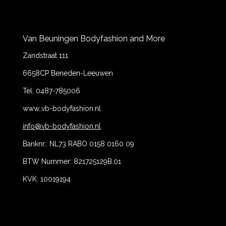
Winkel informatie:
Van Beuningen Bodyfashion and More
Zandstraat 111
6658CP Beneden-Leeuwen
Tel. 0487-785006
www..vb-bodyfashion.nl
info@vb-bodyfashion.nl
Banknr.: NL73 RABO 0158 0160 09
BTW Nummer: 821725129B.01
KVK: 10019194
11