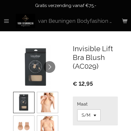
Gratis verzending vanaf €75,-
Ga
direct
naar
van Beuningen Bodyfashion & More
de
hoofdinhoud
Invisible Lift
Bra Blush
(AC029)
€ 12,95
Maat