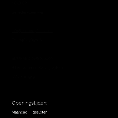
6658 CP
Beneden-Leeuwen
info@vb-bodyfashion.nl
Tel. 0487-785006
BL73RABO 0158016009
BTW Nummer: 821725129B.01
KVK: 10019194
Openingstijden:
Maandag: gesloten