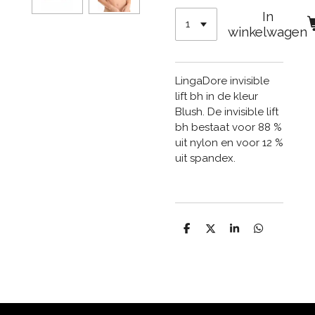
In
winkelwagen
LingaDore invisible
lift bh in de kleur
Blush. De invisible lift
bh bestaat voor 88 %
uit nylon en voor 12 %
uit spandex.
D
D
S
D
e
e
h
e
l
e
a
l
e
l
r
e
n
e
n