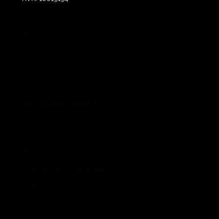
11
6658 CP
Beneden-Leeuwen
info@vb-bodyfashion.nl
Tel. 0487-785006
BL73RABO 0158016009
BTW Nummer: 821725129B.01
KVK: 10019194