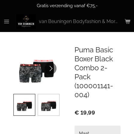
Gratis verzending vanaf €75,-
Ga
direct
naar
van Beuningen Bodyfashion & More
de
hoofdinhoud
Puma Basic
Boxer Black
Combo 2-
Pack
(100001141-
004)
€ 19,99
Maat