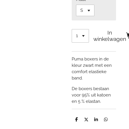
In
winkelwagen
Puma boxers in de
kleur zwart met een
comfort elastieke
band.
De boxers bestaan
voor 95% uit katoen
en 5 % elastan.
D
D
S
D
e
e
h
e