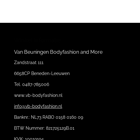
l
e
a
l
e
l
r
e
n
e
n
Winkel informatie:
Van Beuningen Bodyfashion and More
Zandstraat 111
6658CP Beneden-Leeuwen
Tel. 0487-785006
www..vb-bodyfashion.nl
info@vb-bodyfashion.nl
Banknr.: NL73 RABO 0158 0160 09
BTW Nummer: 821725129B.01
KVK: 10019194