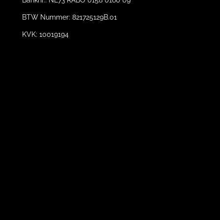
Banknr.: NL73 RABO 0158 0160 09
BTW Nummer: 821725129B.01
KVK: 10019194
11
6658 CP
Beneden-Leeuwen
info@vb-bodyfashion.nl
Tel. 0487-785006
BL73RABO 0158016009
BTW Nummer: 821725129B.01