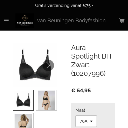
Gratis verzending vanaf €75,-
Ga
direct
naar
van Beuningen Bodyfashion & More
de
hoofdinhoud
Aura
Spotlight BH
Zwart
(10207996)
€ 54,95
Maat