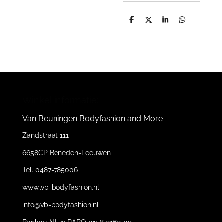
D
D
S
D
e
e
h
e
l
e
a
l
e
l
r
e
n
e
n
Winkel informatie:
Van Beuningen Bodyfashion and More
Zandstraat 111
6658CP Beneden-Leeuwen
Tel. 0487-785006
www..vb-bodyfashion.nl
info@vb-bodyfashion.nl