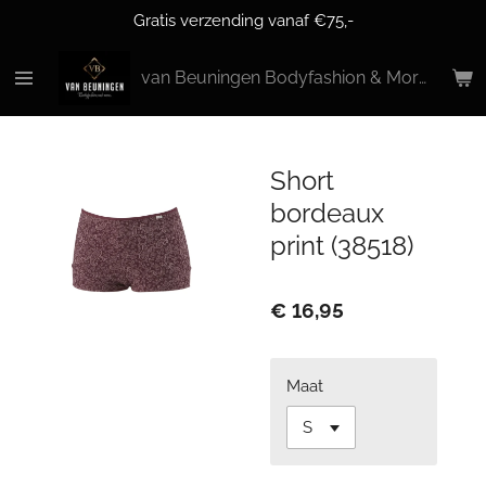
Gratis verzending vanaf €75,-
Ga
direct
naar
van Beuningen Bodyfashion & More
de
hoofdinhoud
Short
bordeaux
print (38518)
€ 16,95
Maat