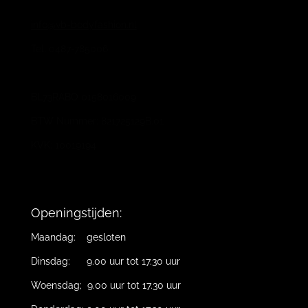
info@vb-bodyfashion.nl
Tel. 0487-785006
BL73RABO 0158016009
BTW Nummer: 821725129B.01
KVK: 10019194
Openingstijden:
Maandag: gesloten
Dinsdag: 9.00 uur tot 17.30 uur
Woensdag; 9.00 uur tot 17.30 uur