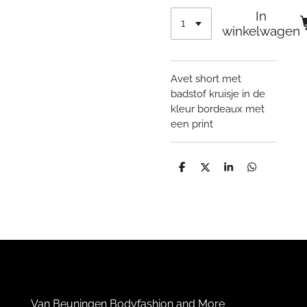
In
winkelwagen
Avet short met
badstof kruisje in de
kleur bordeaux met
een print
D
D
S
D
e
e
h
e
l
e
a
l
e
l
r
e
n
e
n
Winkel informatie:
Van Beuningen Bodyfashion and More