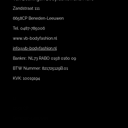
Zandstraat 111
6658CP Beneden-Leeuwen
Tel. 0487-785006
www..vb-bodyfashion.nl
info@vb-bodyfashion.nl
Banknr.: NL73 RABO 0158 0160 09
BTW Nummer: 821725129B.01
KVK: 10019194
11
6658 CP
Beneden-Leeuwen