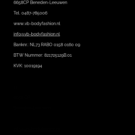
6658CP Beneden-Leeuwen
Tel. 0487-785006
www..vb-bodyfashion.nl
info@vb-bodyfashion.nl
Banknr.: NL73 RABO 0158 0160 09
BTW Nummer: 821725129B.01
KVK: 10019194
11
6658 CP
Beneden-Leeuwen
info@vb-bodyfashion.nl