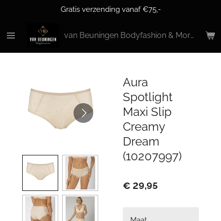
Gratis verzending vanaf €75,-
Ga
direct
naar
van Beuningen Bodyfashion & More
de
hoofdinhoud
Aura
Spotlight
Maxi Slip
Creamy
Dream
(10207997)
€ 29,95
Maat